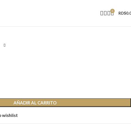
0
RD$
0.
AÑADIR AL CARRITO
 wishlist