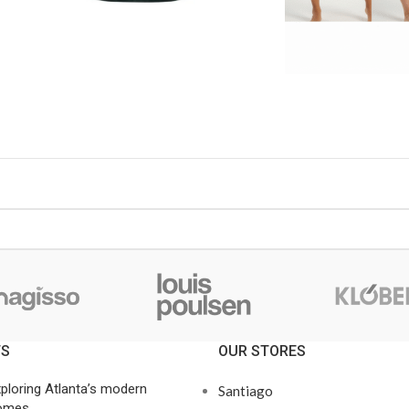
TS
OUR STORES
ploring Atlanta’s modern
Santiago
omes