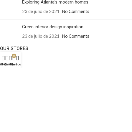
Exploring Atlanta’s modern homes
23 de julio de 2021
No Comments
Green interior design inspiration
23 de julio de 2021
No Comments
OUR STORES
0
Santiago
Shop
Filters
Wishlist
My account
Cart
USEFUL LINKS
Privacy Policy
Returns
Terms & Conditions
Contact Us
Latest News
Our Sitemap