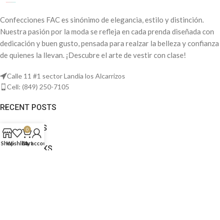
Confecciones FAC es sinónimo de elegancia, estilo y distinción.
Nuestra pasión por la moda se refleja en cada prenda diseñada con
dedicación y buen gusto, pensada para realzar la belleza y confianza
de quienes la llevan. ¡Descubre el arte de vestir con clase!
Calle 11 #1 sector Landia los Alcarrizos
Cell: (849) 250-7105
RECENT POSTS
OUR STORES
0
Shop
Wishlist
Cart
My account
USEFUL LINKS
Based on
WoodMart
theme
2025
WooCommerce Themes
.