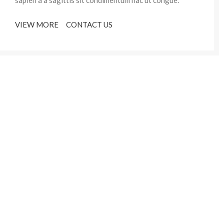
sapien a a sagittis sit condimentum hac ut congue.
VIEW MORE
CONTACT US